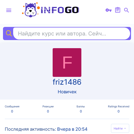
Найдите курс или автора. Сейчас ищут
tab
F
friz1486
Новичек
Сообщения
Реакции
Баллы
Ratings Received
0
0
0
0
Последняя активность
Вчера в 20:54
Найти