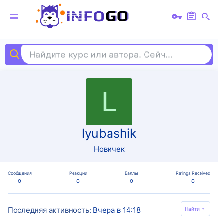
Найдите курс или автора. Сейчас ищут
эм
L
lyubashik
Новичек
Сообщения
Реакции
Баллы
Ratings Received
0
0
0
0
Последняя активность
Вчера в 14:18
Найти