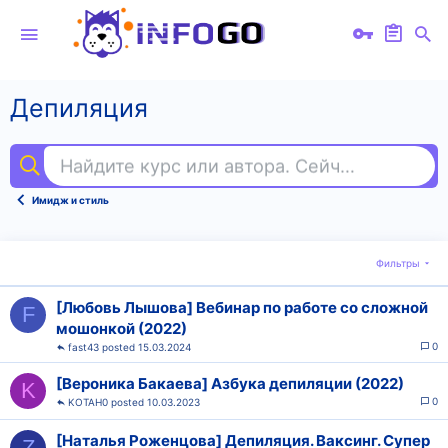
Депиляция
Найдите курс или автора. Сейчас ищут
под
Имидж и стиль
Фильтры
[Любовь Лышова] Вебинар по работе со сложной
F
мошонкой (2022)
0
fast43
15.03.2024
[Вероника Бакаева] Азбука депиляции (2022)
K
0
KOTAH0
10.03.2023
[Наталья Роженцова] Депиляция. Ваксинг. Супер
Z