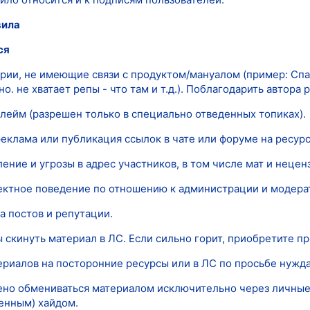
вила
ся
рии, не имеющие связи с продуктом/мануалом (пример: Спас
но. не хватает репы - что там и т.д.). Поблагодарить автора
 флейм (разрешен только в специально отведенных топиках).
реклама или публикация ссылок в чате или форуме на ресурс
ление и угрозы в адрес участников, в том числе мат и нецен
ектное поведение по отношению к администрации и модера
ка постов и репутации.
ы скинуть материал в ЛС. Если сильно горит, приобретите п
ериалов на посторонние ресурсы или в ЛС по просьбе нужда
щено обмениваться материалом исключительно через личные
енным) хайдом.