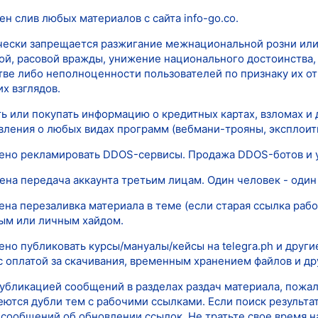
ен слив любых материалов с сайта info-go.co.
ически запрещается разжигание межнациональной розни или
й, расовой вражды, унижение национального достоинства,
тве либо неполноценности пользователей по признаку их о
х взглядов.
ть или покупать информацию о кредитных картах, взломах и
вления о любых видах программ (вебмани-трояны, эксплоиты 
щено рекламировать DDOS-сервисы. Продажа DDOS-ботов и у
ена передача аккаунта третьим лицам. Один человек - один 
ена перезаливка материала в теме (если старая ссылка рабо
ым или личным хайдом.
ено публиковать курсы/мануалы/кейсы на telegra.ph и други
 оплатой за скачивания, временным хранением файлов и др
публикацией сообщений в разделах раздач материала, пожал
еются дубли тем с рабочими ссылками. Если поиск результат
сообщений об обновлении ссылок. Не тратьте свое время н