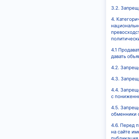
3.2. Запрещ
4. Категор
национально
превосходс
политически
4.1 Продава
давать объя
4.2. Запре
4.3. Запрещ
4.4. Запрещ
с пониженн
4.5. Запрещ
обменники с
4.6. Перед 
на сайте им
публикация 