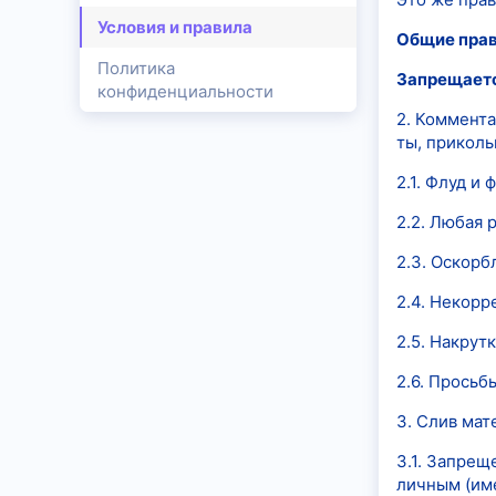
Условия и правила
Общие пра
Политика
Запрещает
конфиденциальности
2. Коммента
ты, приколь
2.1. Флуд и
2.2. Любая 
2.3. Оскорб
2.4. Некорр
2.5. Накрут
2.6. Просьб
3. Слив мат
3.1. Запре
личным (им