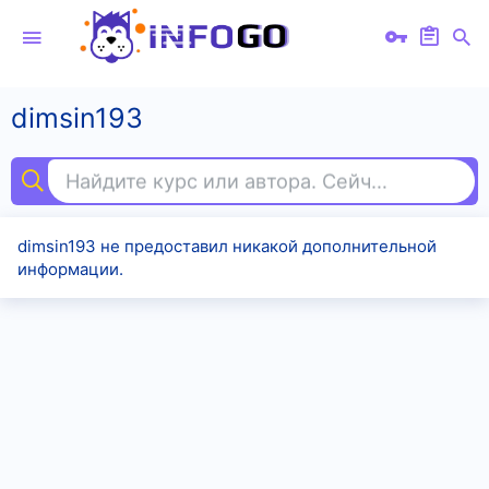
dimsin193
Найдите курс или автора. Сейчас ищут
мар
dimsin193 не предоставил никакой дополнительной
информации.