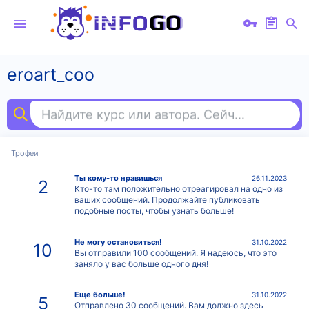
eroart_coo
Найдите курс или автора. Сейчас ищут
ме
Трофеи
Ты кому-то нравишься
26.11.2023
2
Кто-то там положительно отреагировал на одно из
ваших сообщений. Продолжайте публиковать
подобные посты, чтобы узнать больше!
Не могу остановиться!
31.10.2022
10
Вы отправили 100 сообщений. Я надеюсь, что это
заняло у вас больше одного дня!
Еще больше!
31.10.2022
5
Отправлено 30 сообщений. Вам должно здесь