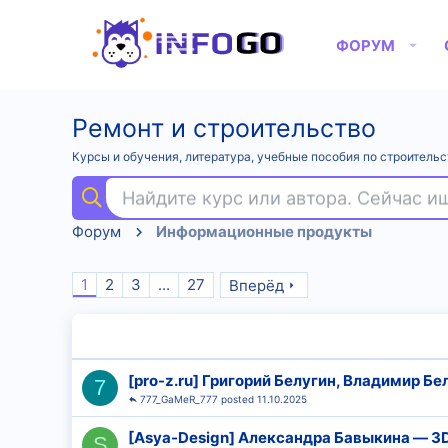
ФОРУМ
Ремонт и строительство
Курсы и обучения, литература, учебные пособия по строительс
Найдите курс или автора. Сейчас 
Форум
Информационные продукты
1
2
3
...
27
Вперёд
[pro-z.ru] Григорий Белугин, Владимир Б
7
777_GaMeR_777
11.10.2025
[Asya-Design] Александра Бавыкина ― 3D
S