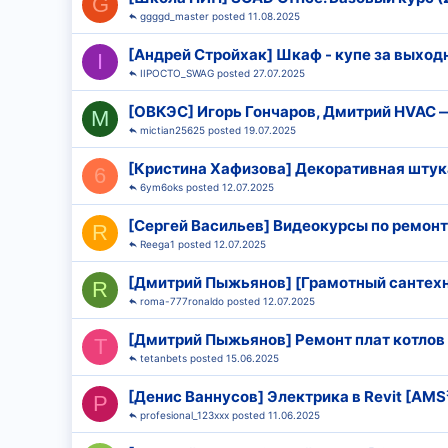
G
ggggd_master
11.08.2025
[Андрей Стройхак] Шкаф - купе за выход
I
IIPOCTO_SWAG
27.07.2025
[ОВКЭС] Игорь Гончаров, Дмитрий HVAC 
M
mictian25625
19.07.2025
[Кристина Хафизова] Декоративная штук
6
6ym6oks
12.07.2025
[Сергей Васильев] Видеокурсы по ремон
R
Reega1
12.07.2025
[Дмитрий Пыжьянов] [Грамотный сантехни
R
roma-777ronaldo
12.07.2025
[Дмитрий Пыжьянов] Ремонт плат котлов 
T
tetanbets
15.06.2025
[Денис Ваннусов] Электрика в Revit [AMS
P
profesional_123xxx
11.06.2025