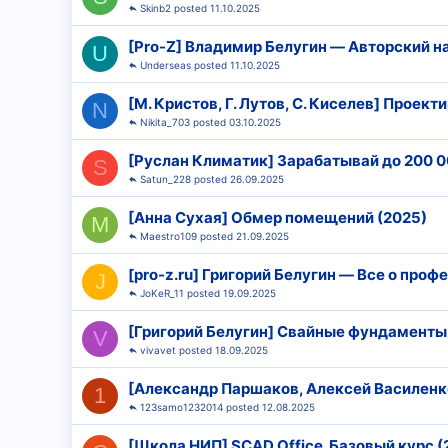
Skinb2
11.10.2025
[Pro-Z] Владимир Белугин ― Авторский н
U
Underseas
11.10.2025
[М. Кристов, Г. Лутов, С. Киселев] Проек
N
Nikita_703
03.10.2025
[Руслан Климатик] Зарабатывай до 200 0
S
Satun_228
26.09.2025
[Анна Сухая] Обмер помещений (2025)
M
Maestro109
21.09.2025
[pro-z.ru] Григорий Белугин ― Все о про
J
JoKeR_11
19.09.2025
[Григорий Белугин] Свайные фундаменты
V
vivavet
18.09.2025
[Александр Паршаков, Алексей Василенко
1
123samo1232014
12.08.2025
[Школа НИП] SCAD Office. Базовый курс (