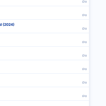
0
0
d (2024)
0
0
0
0
0
0