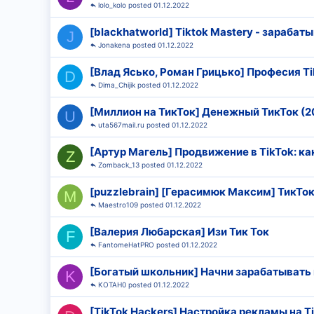
lolo_kolo
01.12.2022
[blackhatworld] Tiktok Mastery - зараба
J
Jonakena
01.12.2022
[Влад Ясько, Роман Грицько] Професия Ti
D
Dima_Chijik
01.12.2022
[Миллион на ТикТок] Денежный ТикТок (2
U
uta567mail.ru
01.12.2022
[Артур Магель] Продвижение в TikTok: ка
Z
Zomback_13
01.12.2022
[puzzlebrain] [Герасимюк Максим] ТикТок
M
Maestro109
01.12.2022
[Валерия Любарская] Изи Тик Ток
F
FantomeHatPRO
01.12.2022
[Богатый школьник] Начни зарабатывать в
K
KOTAH0
01.12.2022
[TikTok Hackers] Настройка рекламы на Ti