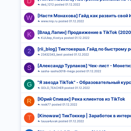
D
ded_1212
01.12.2022
[Настя Монахова] Гайд как развить свой 
W
www.nnp.ru
01.12.2022
[Влад Лапин] Продвижение в TikTok (2020
K
KiJIJIep_Kostya
01.12.2022
[rii_blog] Тиктокерша. Гайд по быстрому р
2
23432343_best
01.12.2022
[Александр Турлаков] Чек-лист - Монетиз
S
sasha-sasha3018-mega
01.12.2022
"Я звезда TikTok" - Образовательный курс
G
GOLD_TEACHER
01.12.2022
[Юрий Спивак] Река клиентов из TikTok
R
rexik77
01.12.2022
[Kinowaw] ТикТоккер | Заработок в интер
T
tauua4uvak
01.12.2022