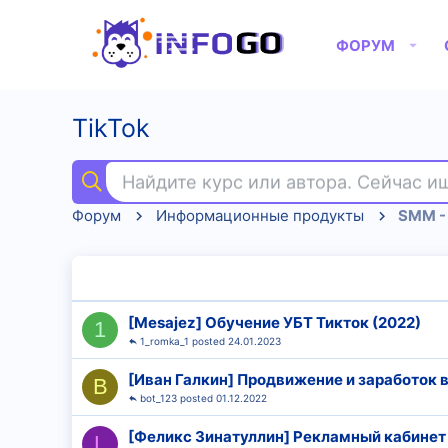
ФОРУМ
TikTok
Найдите курс или автора. Сейчас 
Форум
Информационные продукты
SMM - 
[Mesajez] Обучение УБТ Тикток (2022)
1
1_romka_1
24.01.2023
[Иван Галкин] Продвижение и заработок в
B
bot_123
01.12.2022
[Феликс Зинатуллин] Рекламный кабинет Т
L