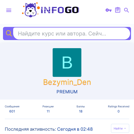
Найдите курс или автора. Сейчас ищут
pyt
B
Bezymin_Den
PREMIUM
Сообщения
Реакции
Баллы
Ratings Received
601
11
18
0
Последняя активность
Сегодня в 02:48
Найти