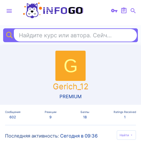
Найдите курс или автора. Сейчас ищут
fro
G
Gerich_12
PREMIUM
Сообщения
Реакции
Баллы
Ratings Received
602
9
18
1
Последняя активность
Сегодня в 09:36
Найти