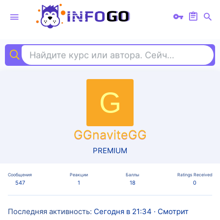
Найдите курс или автора. Сейчас ищут
не
G
GGnaviteGG
PREMIUM
Сообщения
Реакции
Баллы
Ratings Received
547
1
18
0
Последняя активность
Сегодня в 21:34
·
Смотрит