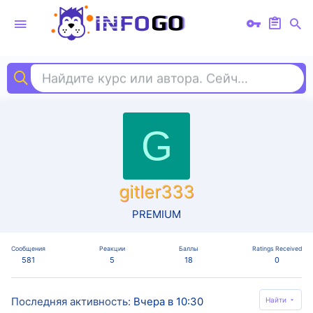
Найдите курс или автора. Сейчас ищут
cha
G
gitler333
PREMIUM
Сообщения
Реакции
Баллы
Ratings Received
581
5
18
0
Последняя активность
Вчера в 10:30
Найти