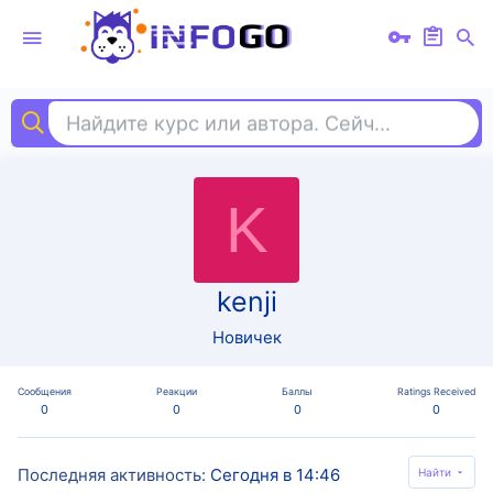
Найдите курс или автора. Сейчас ищут
ill
K
kenji
Новичек
Сообщения
Реакции
Баллы
Ratings Received
0
0
0
0
Последняя активность
Сегодня в 14:46
Найти