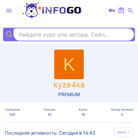
Найдите курс или автора. Сейчас ищут
ал
K
kyze4ka
PREMIUM
Сообщения
Реакции
Баллы
Ratings Received
541
10
18
0
Последняя активность
Сегодня в 14:43
Найти