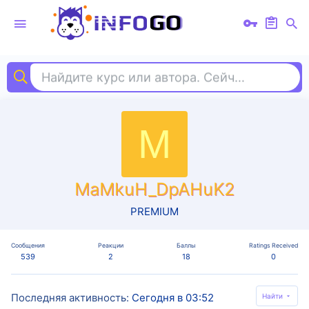
Найдите курс или автора. Сейчас ищут
под
M
MaMkuH_DpAHuK2
PREMIUM
Сообщения
Реакции
Баллы
Ratings Received
539
2
18
0
Последняя активность
Сегодня в 03:52
Найти