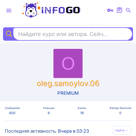
Найдите курс или автора. Сейчас ищут
яп
O
oleg.samoylov.06
PREMIUM
Сообщения
Реакции
Баллы
Ratings Received
600
9
18
0
Последняя активность
Вчера в 03:23
Найти