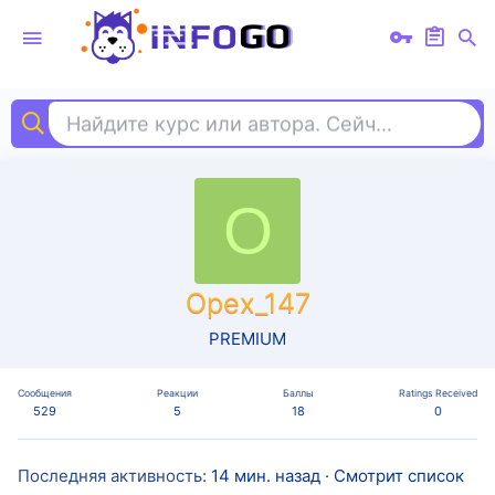
Найдите курс или автора. Сейчас ищут
ui 
O
Opex_147
PREMIUM
Сообщения
Реакции
Баллы
Ratings Received
529
5
18
0
Последняя активность
14 мин. назад
·
Смотрит список