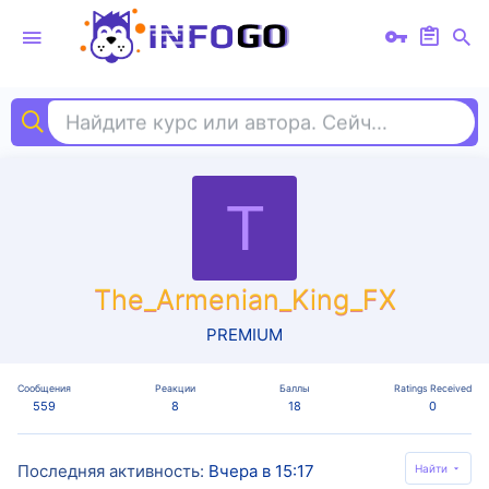
Найдите курс или автора. Сейчас ищут
cha
T
The_Armenian_King_FX
PREMIUM
Сообщения
Реакции
Баллы
Ratings Received
559
8
18
0
Последняя активность
Вчера в 15:17
Найти