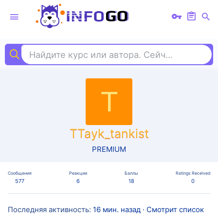
Найдите курс или автора. Сейчас ищут
нем
T
TTayk_tankist
PREMIUM
Сообщения
Реакции
Баллы
Ratings Received
577
6
18
0
Последняя активность
16 мин. назад
·
Смотрит список