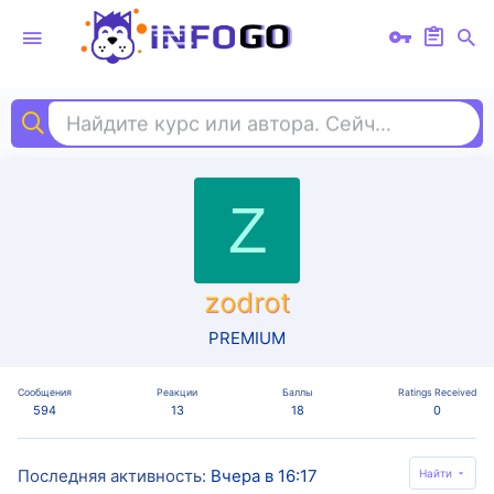
Найдите курс или автора. Сейчас ищут
fl 
Z
zodrot
PREMIUM
Сообщения
Реакции
Баллы
Ratings Received
594
13
18
0
Последняя активность
Вчера в 16:17
Найти