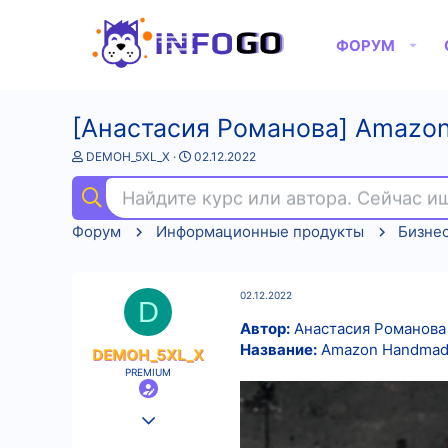
ФОРУМ
[Анастасия Романова] Amazo
А
Д
DEMOH_5XL_X
02.12.2022
в
а
т
т
Найдите курс или автора. Сейчас 
о
а
р
н
Форум
Информационные продукты
Бизне
т
а
е
ч
м
а
ы
л
02.12.2022
а
D
Автор:
Анастасия Романова
Название:
Amazon Handmade
DEMOH_5XL_X
PREMIUM
25.08.2022
540