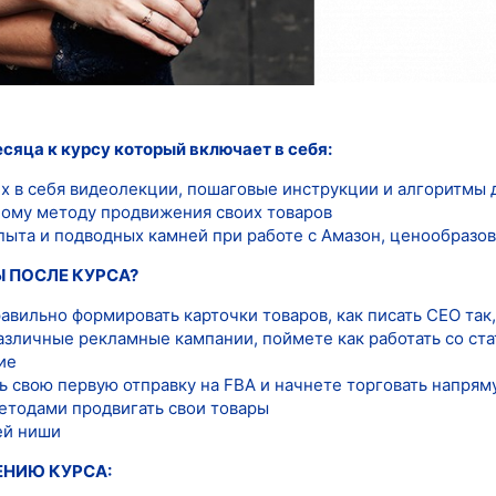
есяца к курсу который включает в себя:
х в себя видеолекции, пошаговые инструкции и алгоритмы 
ному методу продвижения своих товаров
ыта и подводных камней при работе с Амазон, ценообразова
Ы ПОСЛЕ КУРСА?
равильно формировать карточки товаров, как писать CEO так
различные рекламные кампании, поймете как работать со ст
ие
 свою первую отправку на FBA и начнете торговать напрям
методами продвигать свои товары
ей ниши
ЕНИЮ КУРСА: