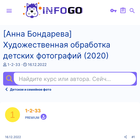
[Анна Бондарева]
Художественная обработка
детских фотографий (2020)
А
Д
1-2-33
16.12.2022
в
а
т
т
Найдите курс или автора. Сейчас ищут
rus
о
а
р
н
т
а
Детское и семейное фото
е
ч
м
а
ы
л
а
1-2-33
1
PREMIUM
16.12.2022
#1