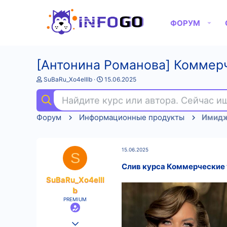
ФОРУМ
[Антонина Романова] Коммерч
А
Д
SuBaRu_Xo4eIIIb
15.06.2025
в
а
т
т
Найдите курс или автора. Сейчас 
о
а
р
н
Форум
Информационные продукты
Имидж
т
а
е
ч
м
а
ы
л
15.06.2025
а
S
Слив курса Коммерческие
SuBaRu_Xo4eIII
b
PREMIUM
25.08.2022