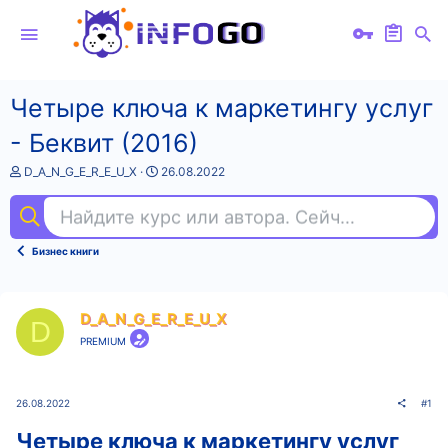
Четыре ключа к маркетингу услуг
- Беквит (2016)
А
Д
D_A_N_G_E_R_E_U_X
26.08.2022
в
а
т
т
Найдите курс или автора. Сейчас ищут
ill
о
а
р
н
т
а
Бизнес книги
е
ч
м
а
ы
л
а
D_A_N_G_E_R_E_U_X
D
PREMIUM
26.08.2022
#1
Четыре ключа к маркетингу услуг