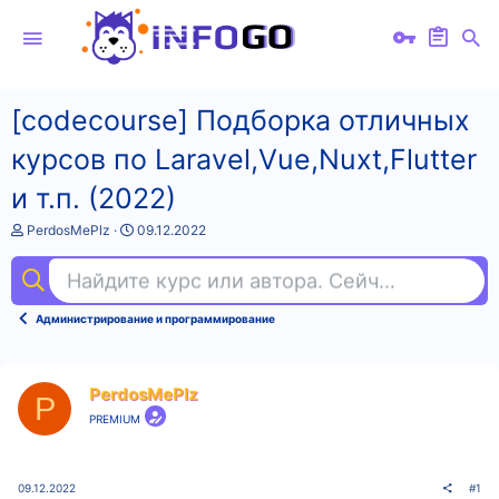
[codecourse] Подборка отличных
курсов по Laravel,Vue,Nuxt,Flutter
и т.п. (2022)
А
Д
PerdosMePlz
09.12.2022
в
а
т
т
Найдите курс или автора. Сейчас ищут
mot
о
а
р
н
т
а
Администрирование и программирование
е
ч
м
а
ы
л
а
PerdosMePlz
P
PREMIUM
09.12.2022
#1