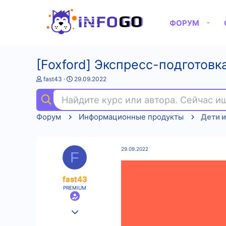
ФОРУМ
[Foxford] Экспресс-подготовка
А
Д
fast43
29.09.2022
в
а
т
т
Найдите курс или автора. Сейчас 
о
а
р
н
Форум
Информационные продукты
Дети и
т
а
е
ч
м
а
ы
л
29.09.2022
а
F
fast43
PREMIUM
25.08.2022
557