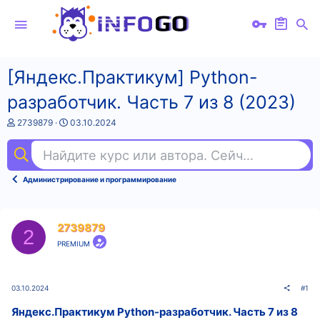
[Яндекс.Практикум] Python-
разработчик. Часть 7 из 8 (2023)
А
Д
2739879
03.10.2024
в
а
т
т
Найдите курс или автора. Сейчас ищут
фо
о
а
р
н
т
а
Администрирование и программирование
е
ч
м
а
ы
л
а
2739879
2
PREMIUM
03.10.2024
#1
Яндекс.Практикум Python-разработчик. Часть 7 из 8