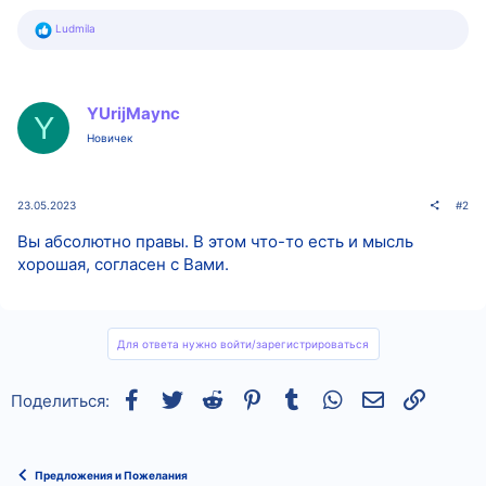
Р
Ludmila
е
а
к
ц
и
YUrijMaync
Y
и
:
Новичек
23.05.2023
#2
Вы абсолютно правы. В этом что-то есть и мысль
хорошая, согласен с Вами.
Для ответа нужно войти/зарегистрироваться
Facebook
Twitter
Reddit
Pinterest
Tumblr
WhatsApp
Электронная
Ссылка
Поделиться:
Предложения и Пожелания