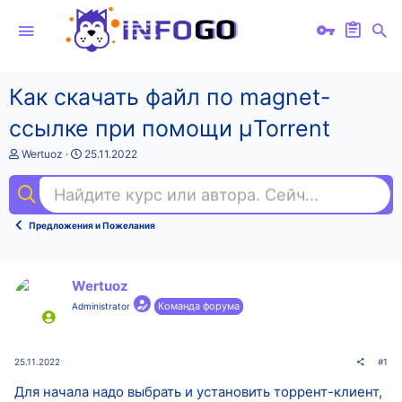
Как скачать файл по magnet-
ссылке при помощи µTorrent
А
Д
Wertuoz
25.11.2022
в
а
т
т
Найдите курс или автора. Сейчас ищут
фи
о
а
р
н
т
а
Предложения и Пожелания
е
ч
м
а
ы
л
а
Wertuoz
Команда форума
Administrator
25.11.2022
#1
Для начала надо выбрать и установить торрент-клиент,