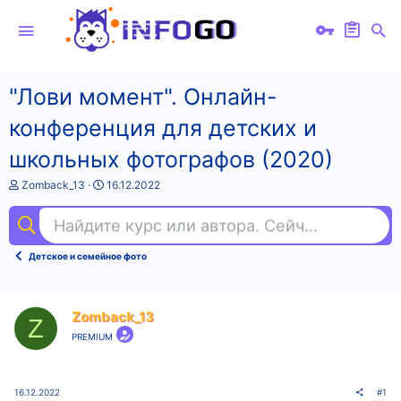
"Лови момент". Онлайн-
конференция для детских и
школьных фотографов (2020)
А
Д
Zomback_13
16.12.2022
в
а
т
т
Найдите курс или автора. Сейчас ищут
фи
о
а
р
н
т
а
Детское и семейное фото
е
ч
м
а
ы
л
а
Zomback_13
Z
PREMIUM
16.12.2022
#1