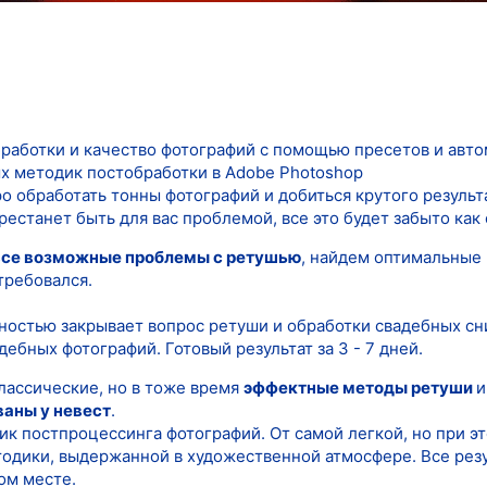
бработки и качество фотографий с помощью пресетов и авт
ых методик постобработки в Adobe Photoshop
о обработать тонны фотографий и добиться крутого результа
естанет быть для вас проблемой, все это будет забыто как
все возможные проблемы с ретушью
, найдем оптимальные 
 требовался.
остью закрывает вопрос ретуши и обработки свадебных сни
ебных фотографий. Готовый результат за 3 - 7 дней.
лассические, но в тоже время
эффектные методы ретуши
ваны у невест
.
ик постпроцессинга фотографий. От самой легкой, но при э
одики, выдержанной в художественной атмосфере. Все резу
ом месте.