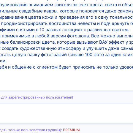
улирования вниманием зрителя за счет цвета, света и объе
стильные свадебные кадры, которые понравятся даже самому
равнивания цвета кожи и приведения его в одну тональнос
к продемонстрировать достоинства невесты и подчеркнуть 
афиями снятыми в 10 разных локациях с различных светом.
и применимые в любой версии фотошопа. Все можно выпол
ьные балансировки цвета, которые вызывают ВАУ эффект у з
ак создать художественную атмосферу и улучшить даже самы
тать целую пачку фотографий (свыше 100 фото за один клик)
ии.
ебя и общение с клиентом будет приносить не только удов
 для зарегистрированных пользователей!
еть только пользователи групп(ы):
PREMIUM