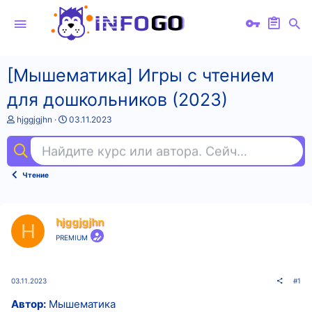
[Мышематика] Игры c чтением
для дошкольников (2023)
А
Д
hjggjgjhn
03.11.2023
в
а
т
т
Найдите курс или автора. Сейчас ищут
rus
о
а
р
н
т
а
Чтение
е
ч
м
а
ы
л
а
hjggjgjhn
H
PREMIUM
03.11.2023
#1
Автор:
Мышематика