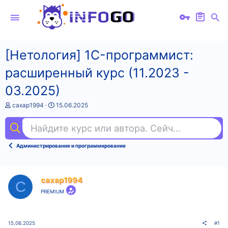
[Нетология] 1C-программист:
расширенный курс (11.2023 -
03.2025)
А
Д
caxap1994
15.06.2025
в
а
т
т
Найдите курс или автора. Сейчас ищут
гит
о
а
р
н
т
а
Администрирование и программирование
е
ч
м
а
ы
л
а
caxap1994
C
PREMIUM
15.06.2025
#1