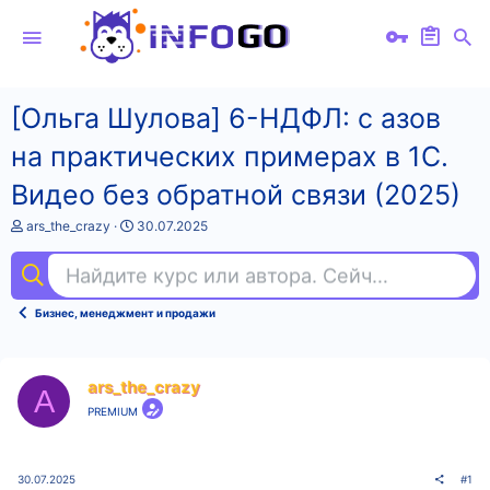
[Ольга Шулова] 6-НДФЛ: с азов
на практических примерах в 1С.
Видео без обратной связи (2025)
А
Д
ars_the_crazy
30.07.2025
в
а
т
т
Найдите курс или автора. Сейчас ищут
mac
о
а
р
н
т
а
Бизнес, менеджмент и продажи
е
ч
м
а
ы
л
а
ars_the_crazy
A
PREMIUM
30.07.2025
#1