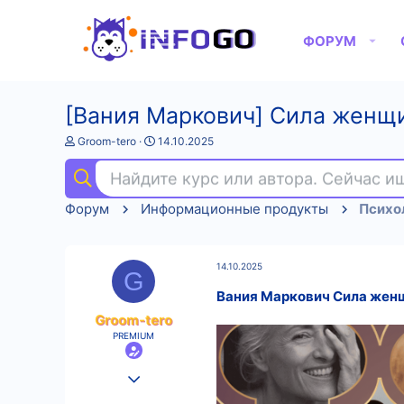
ФОРУМ
[Вания Маркович] Сила женщи
А
Д
Groom-tero
14.10.2025
в
а
т
т
Найдите курс или автора. Сейчас 
о
а
р
н
Форум
Информационные продукты
Психо
т
а
е
ч
м
а
ы
л
14.10.2025
а
G
Вания Маркович Сила женщ
Groom-tero
PREMIUM
25.08.2022
565