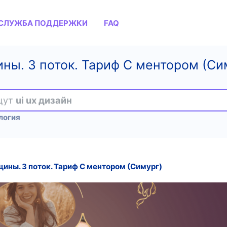
СЛУЖБА ПОДДЕРЖКИ
FAQ
ны. 3 поток. Тариф С ментором (Си
ищут
ui ux дизайн
логия
ины. 3 поток. Тариф С ментором (Симург)