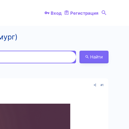
Вход
Регистрация
мург)
Найти
#1