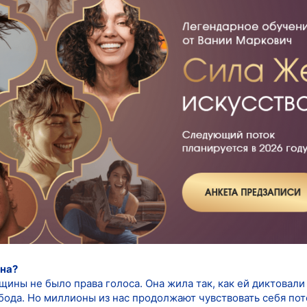
она?
щины не было права голоса. Она жила так, как ей диктовали
бода. Но миллионы из нас продолжают чувствовать себя пот