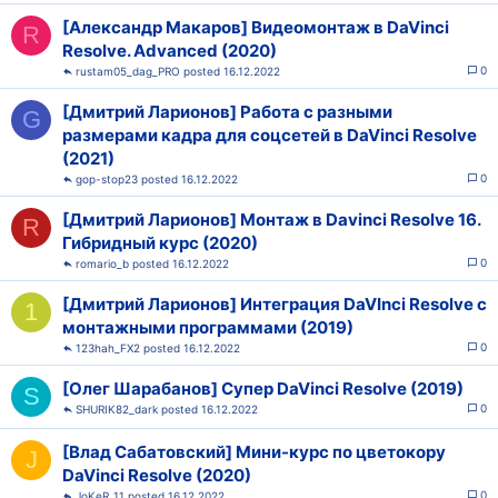
[Александр Макаров] Видеомонтаж в DaVinci
R
Resolve. Advanced (2020)
0
rustam05_dag_PRO
16.12.2022
[Дмитрий Ларионов] Работа с разными
G
размерами кадра для соцсетей в DaVinci Resolve
(2021)
0
gop-stop23
16.12.2022
[Дмитрий Ларионов] Монтаж в Davinci Resolve 16.
R
Гибридный курс (2020)
0
romario_b
16.12.2022
[Дмитрий Ларионов] Интеграция DaVInci Resolve с
1
монтажными программами (2019)
0
123hah_FX2
16.12.2022
[Олег Шарабанов] Супер DaVinci Resolve (2019)
S
0
SHURIK82_dark
16.12.2022
[Влад Сабатовский] Мини-курс по цветокору
J
DaVinci Resolve (2020)
0
JoKeR_11
16.12.2022