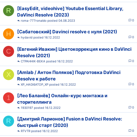
[EasyEdit, videohive] Youtube Essential Library,
R
DaVinci Resolve (2023)
0
roma-777ronaldo
04.08.2023
[Сабатовский] Davinci resolve с нуля (2021)
H
0
hydavid
16.12.2022
[Евгений Ивакин] Цветокоррекция кино в DaVinci
C
Resolve (2021)
0
CTPAHHIK-BEKA
16.12.2022
[Amlab / Антон Поляков] Подготовка DaVinci
X
Resolve к работе
0
XP_HAGI6ATOP_XP
16.12.2022
[Лео Баланёв] Онлайн-курс монтажа и
1
сторителлинга
0
1930197
16.12.2022
[Дмитрий Ларионов] Fusion в DaVinci Resolve:
R
быстрый старт (2020)
0
RTVTR
16.12.2022