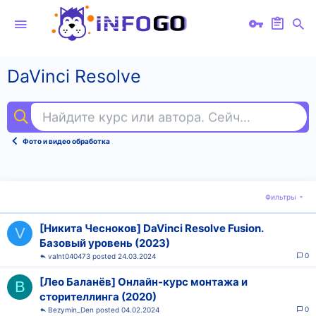
DaVinci Resolve
Найдите курс или автора. Сейчас ищут
jav
Фото и видео обработка
Фильтры
[Никита Чесноков] DaVinci Resolve Fusion.
V
Базовый уровень (2023)
0
valnt040473
24.03.2024
[Лео Баланёв] Онлайн-курс монтажа и
B
сторителлинга (2020)
0
Bezymin_Den
04.02.2024