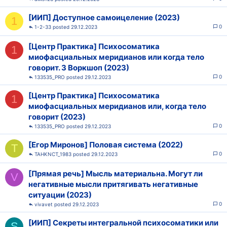
[ИИП] Доступное самоицеление (2023)
1
0
1-2-33
29.12.2023
[Центр Практика] Психосоматика
1
миофасциальных меридианов или когда тело
говорит. 3 Воркшоп (2023)
0
133535_PRO
29.12.2023
[Центр Практика] Психосоматика
1
миофасциальных меридианов или, когда тело
говорит (2023)
0
133535_PRO
29.12.2023
[Егор Миронов] Половая система (2022)
T
0
TAHKNCT_1983
29.12.2023
[Прямая речь] Мысль материальна. Могут ли
V
негативные мысли притягивать негативные
ситуации (2023)
0
vivavet
29.12.2023
[ИИП] Секреты интегральной психосоматики или
S