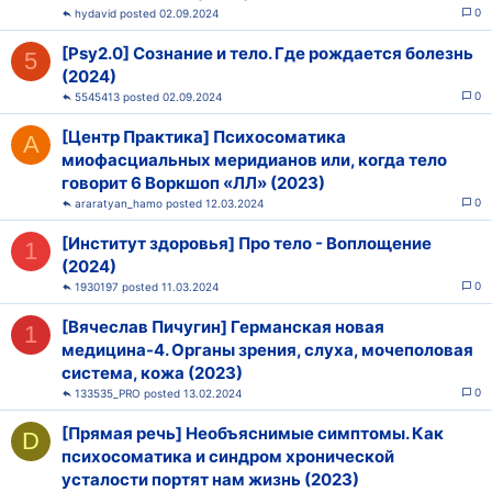
0
hydavid
02.09.2024
[Psy2.0] Сознание и тело. Где рождается болезнь
5
(2024)
0
5545413
02.09.2024
[Центр Практика] Психосоматика
A
миофасциальных меридианов или, когда тело
говорит 6 Воркшоп «ЛЛ» (2023)
0
araratyan_hamo
12.03.2024
[Институт здоровья] Про тело - Воплощение
1
(2024)
0
1930197
11.03.2024
[Вячеслав Пичугин] Германская новая
1
медицина-4. Органы зрения, слуха, мочеполовая
система, кожа (2023)
0
133535_PRO
13.02.2024
[Прямая речь] Необъяснимые симптомы. Как
D
психосоматика и синдром хронической
усталости портят нам жизнь (2023)