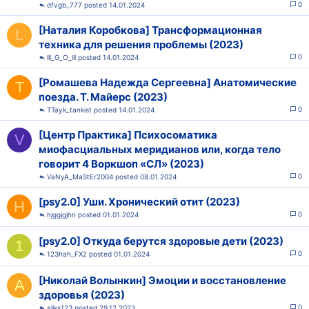
0
dfvgb_777
14.01.2024
[Наталия Коробкова] Трансформационная
L
техника для решения проблемы (2023)
0
lll_G_O_lll
14.01.2024
[Ромашева Надежда Сергеевна] Анатомические
T
поезда. Т. Майерс (2023)
0
TTayk_tankist
14.01.2024
[Центр Практика] Психосоматика
V
миофасциальных меридианов или, когда тело
говорит 4 Воркшоп «СЛ» (2023)
0
VaNyA_MaStEr2004
08.01.2024
[psy2.0] Уши. Хронический отит (2023)
H
0
hjggjgjhn
01.01.2024
[psy2.0] Откуда берутся здоровые дети (2023)
1
0
123hah_FX2
01.01.2024
[Николай Волынкин] Эмоции и восстановление
A
здоровья (2023)
0
aliks123
29.12.2023