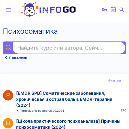
Психосоматика
Найдите курс или автора. Сейчас ищут
пр
Психология
Фильтры
[EMDR SPB] Соматические заболевания,
P
хроническая и острая боль в EMDR-терапии
(2024)
0
PerdosMePlz
08.09.2024
[Школа практического психоанализа] Причины
H
психосоматики (2024)