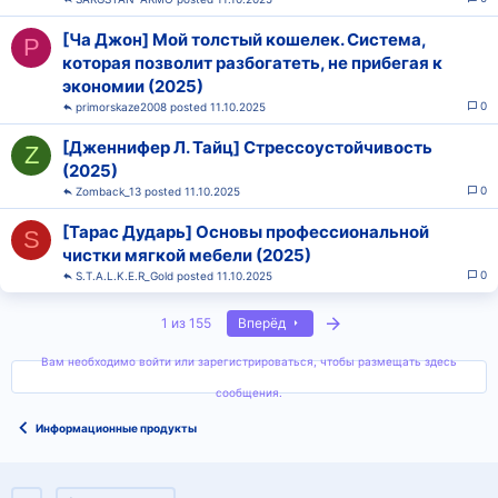
[Ча Джон] Мой толстый кошелек. Система,
P
которая позволит разбогатеть, не прибегая к
экономии (2025)
0
primorskaze2008
11.10.2025
[Дженнифер Л. Тайц] Стрессоустойчивость
Z
(2025)
0
Zomback_13
11.10.2025
[Тарас Дударь] Основы профессиональной
S
чистки мягкой мебели (2025)
0
S.T.A.L.K.E.R_Gold
11.10.2025
Последняя
1 из 155
Вперёд
Вам необходимо войти или зарегистрироваться, чтобы размещать здесь
сообщения.
Информационные продукты