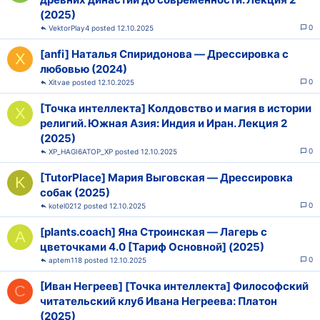
(2025)
0
VektorPlay4
12.10.2025
[anfi] Наталья Спиридонова ― Дрессировка с
X
любовью (2024)
0
Xitvae
12.10.2025
[Точка интеллекта] Колдовство и магия в истории
X
религий. Южная Азия: Индия и Иран. Лекция 2
(2025)
0
XP_HAGI6ATOP_XP
12.10.2025
[TutorPlace] Мария Выговская ― Дрессировка
K
собак (2025)
0
kotel0212
12.10.2025
[plants.coach] Яна Строинская ― Лагерь с
A
цветочками 4.0 [Тариф Основной] (2025)
0
aptem118
12.10.2025
[Иван Негреев] [Точка интеллекта] Философский
C
читательский клуб Ивана Негреева: Платон
(2025)