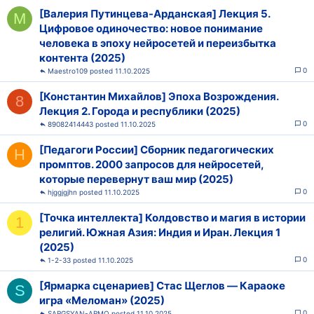
[Валерия Путинцева-Арданская] Лекция 5.
M
Цифровое одиночество: новое понимание
человека в эпоху нейросетей и переизбытка
контента (2025)
0
Maestro109
11.10.2025
[Константин Михайлов] Эпоха Возрождения.
8
Лекция 2. Города и республики (2025)
0
89082414443
11.10.2025
[Педагоги России] Сборник педагогических
H
промптов. 2000 запросов для нейросетей,
которые перевернут ваш мир (2025)
0
hjggjgjhn
11.10.2025
[Точка интеллекта] Колдовство и магия в истории
1
религий. Южная Азия: Индия и Иран. Лекция 1
(2025)
0
1-2-33
11.10.2025
[Ярмарка сценариев] Стас Щеглов ― Караоке
S
игра «Меломан» (2025)
0
SARGSYAN-ARMO
11.10.2025