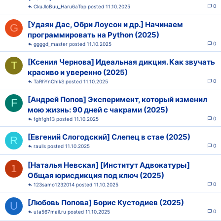
0
CkuJloBuu_Haru6aTop
11.10.2025
[Удаян Дас, Обри Лоусон и др.] Начинаем
G
программировать на Python (2025)
0
ggggd_master
11.10.2025
[Ксения Чернова] Идеальная дикция. Как звучать
T
красиво и уверенно (2025)
0
TaRhYnChIkS
11.10.2025
[Андрей Попов] Эксперимент, который изменил
F
мою жизнь: 90 дней с чакрами (2025)
0
fghfgh13
11.10.2025
[Евгений Слогодский] Слепец в стае (2025)
R
0
raulls
11.10.2025
[Наталья Невская] [Институт Адвокатуры]
1
Общая юрисдикция под ключ (2025)
0
123samo1232014
11.10.2025
[Любовь Попова] Борис Кустодиев (2025)
U
0
uta567mail.ru
11.10.2025