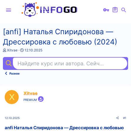
[anfi] Наталья Спиридонова ―
Дрессировка с любовью (2024)
А
Д
Xitvae
12.10.2025
в
а
т
т
Найдите курс или автора. Сейчас ищут
та
о
а
р
н
т
а
Разное
е
ч
м
а
ы
л
а
Xitvae
X
PREMIUM
12.10.2025
#1
anfi Наталья Спиридонова ― Дрессировка с любовью