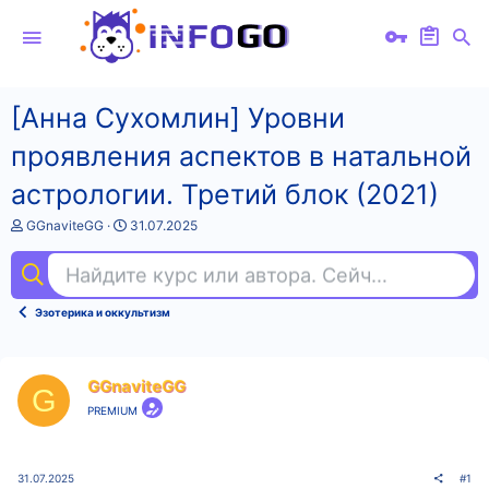
[Анна Сухомлин] Уровни
проявления аспектов в натальной
астрологии. Третий блок (2021)
А
Д
GGnaviteGG
31.07.2025
в
а
т
т
Найдите курс или автора. Сейчас ищут
пр
о
а
р
н
т
а
Эзотерика и оккультизм
е
ч
м
а
ы
л
а
GGnaviteGG
G
PREMIUM
31.07.2025
#1