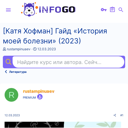
[Катя Хофман] Гайд «История
моей болезни» (2023)
А
Д
rustampinuaev
12.03.2023
в
а
т
т
Найдите курс или автора. Сейчас ищут
вид
о
а
р
н
т
а
Литература
е
ч
м
а
ы
л
а
rustampinuaev
R
PREMIUM
12.03.2023
#1