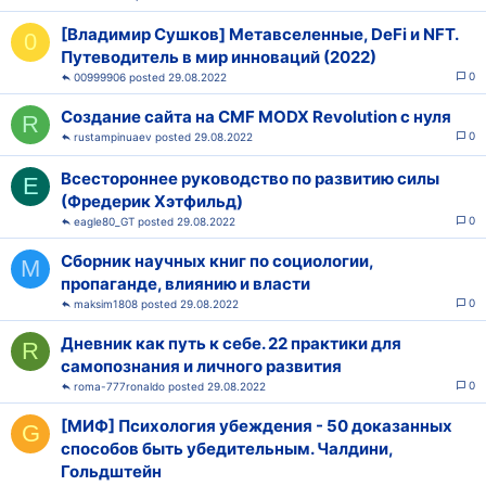
[Владимир Сушков] Метавселенные, DeFi и NFT.
0
Путеводитель в мир инноваций (2022)
0
00999906
29.08.2022
Создание сайта на CMF MODX Revolution с нуля
R
0
rustampinuaev
29.08.2022
Всестороннее руководство по развитию силы
E
(Фредерик Хэтфильд)
0
eagle80_GT
29.08.2022
Сборник научных книг по социологии,
M
пропаганде, влиянию и власти
0
maksim1808
29.08.2022
Дневник как путь к себе. 22 практики для
R
самопознания и личного развития
0
roma-777ronaldo
29.08.2022
[МИФ] Психология убеждения - 50 доказанных
G
способов быть убедительным. Чалдини,
Гольдштейн