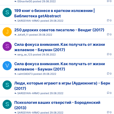
0
GGnaviteGG
29.08.2022
199 книг о бизнесе в кратком изложении |
S
Библиотека getAbstract
0
SARGSYAN-ARMO
29.08.2022
250 дерзких советов писателю - Вендиг (2017)
J
0
JoKeR_11
29.08.2022
Сила фокуса внимания. Как получать от жизни
S
желаемое - Бауман (2017)
0
serg_se_123
29.08.2022
Сила фокуса внимания. Как получать от жизни
V
желаемое - Бауман (2017)
0
valnt040473
29.08.2022
Люди, которые играют в игры (Аудиокнига) - Берн
S
(2017)
0
SARGSYAN-ARMO
29.08.2022
Психология ваших отверстий - Бородянский
S
(2013)
0
SARGSYAN-ARMO
29.08.2022