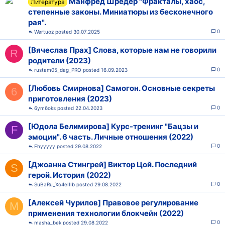
Манфред Шрёдер "Фракталы, хаос,
Литература
степенные законы. Миниатюры из бесконечного
рая".
0
Wertuoz
30.07.2025
[Вячеслав Прах] Слова, которые нам не говорили
R
родители (2023)
0
rustam05_dag_PRO
16.09.2023
[Любовь Смирнова] Самогон. Основные секреты
6
приготовления (2023)
0
6ym6oks
22.04.2023
[Юдола Белимирова] Курс-тренинг "Бацзы и
F
эмоции". 6 часть. Личные отношения (2022)
0
Fhyyyyy
29.08.2022
[Джоанна Стингрей] Виктор Цой. Последний
S
герой. История (2022)
0
SuBaRu_Xo4eIIIb
29.08.2022
[Алексей Чурилов] Правовое регулирование
M
применения технологии блокчейн (2022)
0
masha_bek
29.08.2022