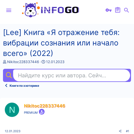
[Lee] Книга «Я отражение тебя:
вибрации сознания или начало
всего» (2022)
А
Д
Nikitoc228337446
12.01.2023
в
а
т
т
Найдите курс или автора. Сейчас ищут
ко
о
а
р
н
т
а
Книги по эзотерике
е
ч
м
а
ы
л
а
Nikitoc228337446
N
PREMIUM
12.01.2023
#1