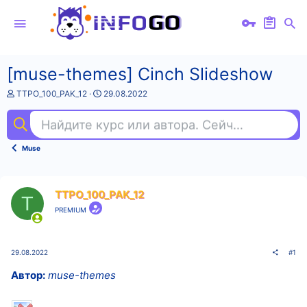
[muse-themes] Cinch Slideshow
А
Д
TTPO_100_PAK_12
29.08.2022
в
а
т
т
Найдите курс или автора. Сейчас ищут
and
о
а
р
н
т
а
Muse
е
ч
м
а
ы
л
а
TTPO_100_PAK_12
T
PREMIUM
29.08.2022
#1
Автор:
muse-themes