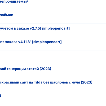
онепроницаемый
озаймов
 учетом в заказе v2.7.5[simpleopencart]
я заказа v4.11.8" [simpleopencart]
овой генерации статей (2023)
расивый сайт на Tilda без шаблонов с нуля (2023)
)