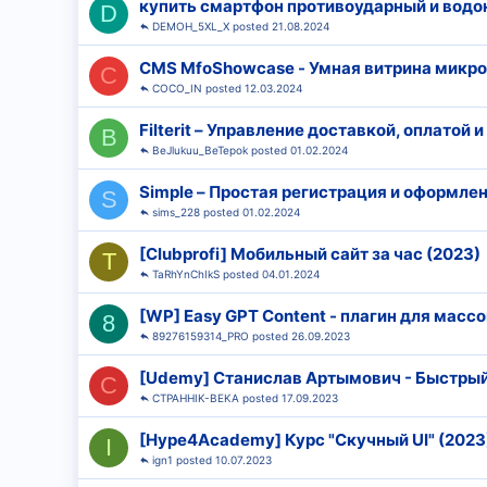
купить смартфон противоударный и вод
D
DEMOH_5XL_X
21.08.2024
CMS MfoShowcase - Умная витрина микр
C
COCO_IN
12.03.2024
Filterit – Управление доставкой, оплатой и
B
BeJlukuu_BeTepok
01.02.2024
Simple – Простая регистрация и оформлени
S
sims_228
01.02.2024
[Clubprofi] Мобильный сайт за час (2023)
T
TaRhYnChIkS
04.01.2024
[WP] Easy GPT Content - плагин для масс
8
89276159314_PRO
26.09.2023
[Udemy] Станислав Артымович - Быстрый к
C
CTPAHHIK-BEKA
17.09.2023
[Hype4Academy] Курс "Скучный UI" (2023
I
ign1
10.07.2023