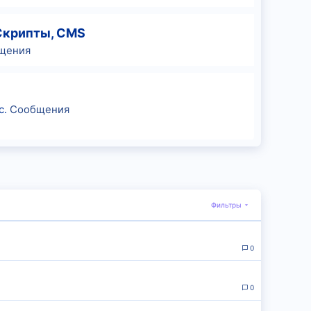
Скрипты, CMS
щения
с.
Сообщения
Фильтры
0
0