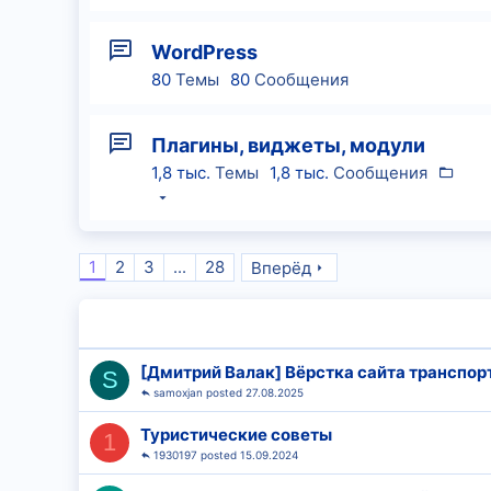
WordPress
80
Темы
80
Сообщения
Плагины, виджеты, модули
1,8 тыс.
Темы
1,8 тыс.
Сообщения
1
2
3
...
28
Вперёд
[Дмитрий Валак] Вёрстка сайта транспорт
S
samoxjan
27.08.2025
Туристические советы
1
1930197
15.09.2024