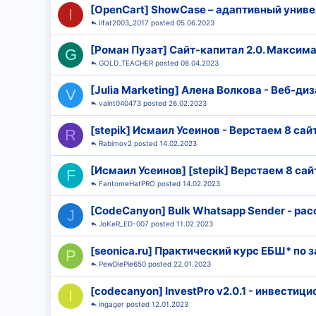
[OpenCart] ShowCase – адаптивный унив
I
Ilfat2003_2017
05.06.2023
[Роман Пузат] Сайт-капитал 2.0. Максим
G
GOLD_TEACHER
08.04.2023
[Julia Marketing] Алена Волкова - Веб-ди
V
valnt040473
26.02.2023
[stepik] Исмаил Усеинов - Верстаем 8 сай
R
Rabimov2
14.02.2023
[Исмаил Усеинов] [stepik] Верстаем 8 сай
F
FantomeHatPRO
14.02.2023
[CodeCanyon] Bulk Whatsapp Sender - р
J
JoKeR_ED-007
11.02.2023
[seonica.ru] Практический курс ЕБШ* по 
P
PewDiePie650
22.01.2023
[codecanyon] InvestPro v2.0.1 - инвести
I
ingager
12.01.2023