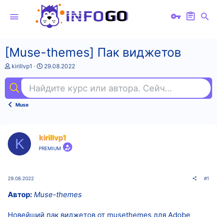
[Muse-themes] Пак виджетов
А
Д
kirillvp1
29.08.2022
в
а
т
т
Найдите курс или автора. Сейчас ищут
уп
о
а
р
н
т
а
Muse
е
ч
м
а
ы
л
а
kirillvp1
K
PREMIUM
29.08.2022
#1
Автор:
Muse-themes
Новейший пак виджетов от musethemes для Adobe