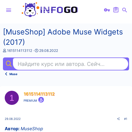
[MuseShop] Adobe Muse Widgets
(2017)
А
Д
1615114113112
29.08.2022
в
а
т
т
Найдите курс или автора. Сейчас ищут
фи
о
а
р
н
т
а
Muse
е
ч
м
а
ы
л
а
1615114113112
1
PREMIUM
29.08.2022
#1
Автор:
MuseShop