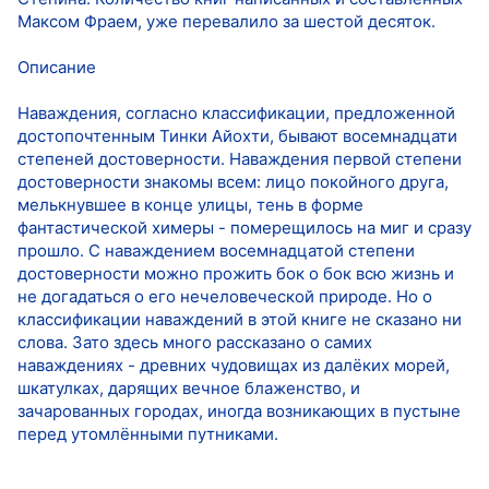
Максом Фраем, уже перевалило за шестой десяток.
Описание
Наваждения, согласно классификации, предложенной
достопочтенным Тинки Айохти, бывают восемнадцати
степеней достоверности. Наваждения первой степени
достоверности знакомы всем: лицо покойного друга,
мелькнувшее в конце улицы, тень в форме
фантастической химеры - померещилось на миг и сразу
прошло. С наваждением восемнадцатой степени
достоверности можно прожить бок о бок всю жизнь и
не догадаться о его нечеловеческой природе. Но о
классификации наваждений в этой книге не сказано ни
слова. Зато здесь много рассказано о самих
наваждениях - древних чудовищах из далёких морей,
шкатулках, дарящих вечное блаженство, и
зачарованных городах, иногда возникающих в пустыне
перед утомлёнными путниками.