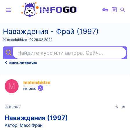
Наваждения - Фрай (1997)
А
Д
mateiobidze
29.08.2022
в
а
т
т
Найдите курс или автора. Сейчас ищут
ex
о
а
р
н
т
а
Книги, литература
е
ч
м
а
ы
л
а
mateiobidze
M
PREMIUM
29.08.2022
#1
Наваждения (1997)
Автор: Макс Фрай