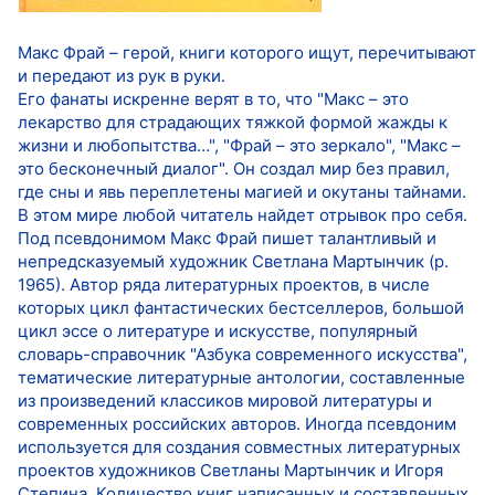
Макс Фрай – герой, книги которого ищут, перечитывают
и передают из рук в руки.
Его фанаты искренне верят в то, что "Макс – это
лекарство для страдающих тяжкой формой жажды к
жизни и любопытства…", "Фрай – это зеркало", "Макс –
это бесконечный диалог". Он создал мир без правил,
где сны и явь переплетены магией и окутаны тайнами.
В этом мире любой читатель найдет отрывок про себя.
Под псевдонимом Макс Фрай пишет талантливый и
непредсказуемый художник Светлана Мартынчик (р.
1965). Автор ряда литературных проектов, в числе
которых цикл фантастических бестселлеров, большой
цикл эссе о литературе и искусстве, популярный
словарь-справочник "Азбука современного искусства",
тематические литературные антологии, составленные
из произведений классиков мировой литературы и
современных российских авторов. Иногда псевдоним
используется для создания совместных литературных
проектов художников Светланы Мартынчик и Игоря
Степина. Количество книг написанных и составленных