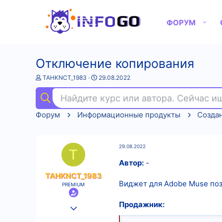
ФОРУМ
Отключение копирования
А
Д
TAHKNCT_1983
29.08.2022
в
а
т
т
Найдите курс или автора. Сейчас 
о
а
р
н
Форум
Информационные продукты
Создан
т
а
е
ч
м
а
ы
л
29.08.2022
а
T
Автор:
-
TAHKNCT_1983
Виджет для Adobe Muse поз
PREMIUM
Продажник:
25.08.2022
511