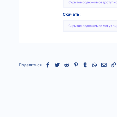
Скрытое содержимое доступно
9
Скачать:
18
Скрытое содержимое могут вид
Facebook
Twitter
Reddit
Pinterest
Tumblr
WhatsApp
Элек
Поделиться: