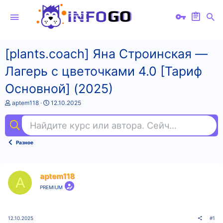
[plants.coach] Яна Строинская ―
Лагерь с цветочками 4.0 [Тариф
Основной] (2025)
А
Д
aptem118
12.10.2025
в
а
т
т
Найдите курс или автора. Сейчас ищут
нем
о
а
р
н
т
а
Разное
е
ч
м
а
ы
л
а
aptem118
A
PREMIUM
12.10.2025
#1