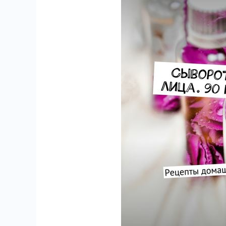
571
6
18