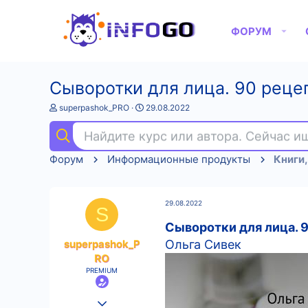
ФОРУМ
Сыворотки для лица. 90 реце
А
Д
superpashok_PRO
29.08.2022
в
а
т
т
Найдите курс или автора. Сейчас 
о
а
р
н
Форум
Информационные продукты
Книги,
т
а
е
ч
м
а
ы
л
29.08.2022
а
S
Сыворотки для лица. 
superpashok_P
Ольга Сивек
RO
PREMIUM
25.08.2022